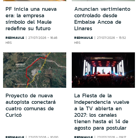
PF inicia una nueva
Anuncian vertimiento
era: la empresa
controlado desde
símbolo del Maule
Embalse Ancoa de
redefine su futuro
Linares
REDMAULE
REDMAULE
27/07/2026 - 16:46
27/07/2026 - 15:52
HRS
HRS
Proyecto de nueva
La Fiesta de la
autopista conectará
Independencia vuelve
cuatro comunas de
a la TV abierta en
Curicó
2027: los canales
tienen hasta el 14 de
agosto para postular
REDMAULE
REDMAULE
27/07/2026 - 10:00
27/07/2026 - 09:17