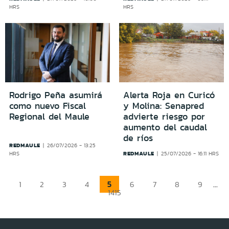
HRS
HRS
Rodrigo Peña asumirá
Alerta Roja en Curicó
como nuevo Fiscal
y Molina: Senapred
Regional del Maule
advierte riesgo por
aumento del caudal
de ríos
REDMAULE
26/07/2026 - 13:25
REDMAULE
HRS
25/07/2026 - 16:11 HRS
5
...
1
2
3
4
6
7
8
9
1415