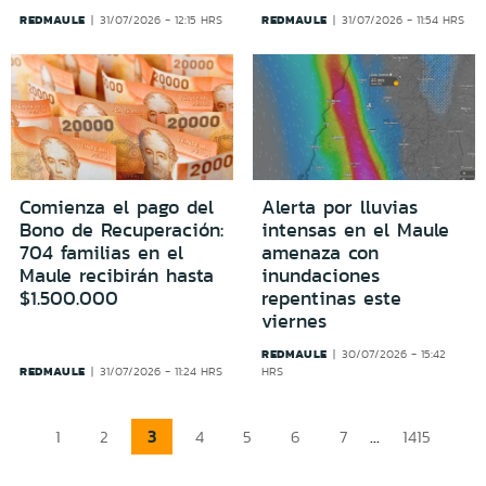
REDMAULE
REDMAULE
31/07/2026 - 12:15 HRS
31/07/2026 - 11:54 HRS
Comienza el pago del
Alerta por lluvias
Bono de Recuperación:
intensas en el Maule
704 familias en el
amenaza con
Maule recibirán hasta
inundaciones
$1.500.000
repentinas este
viernes
REDMAULE
30/07/2026 - 15:42
REDMAULE
31/07/2026 - 11:24 HRS
HRS
3
...
1
2
4
5
6
7
1415