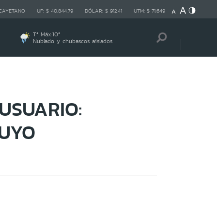
 CAYETANO
UF:
$ 40.844,79
DÓLAR:
$ 912,41
UTM:
$ 71.649
Tª Máx:
10
º
Nublado y chubascos aislados
USUARIO:
TUYO