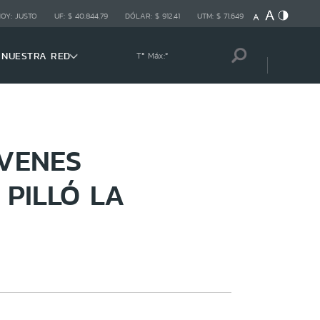
HOY:
JUSTO
UF:
$ 40.844,79
DÓLAR:
$ 912,41
UTM:
$ 71.649
NUESTRA RED
Tª Máx:
º
ÓVENES
 PILLÓ LA