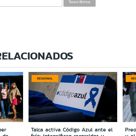
RELACIONADOS
REGIONAL
RE
per
Talca activa Código Azul ante el
Preo
n de
frío: intensifican recorridos y
y el