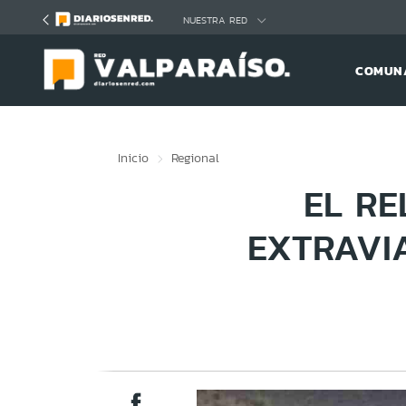
Click acá para ir directamente al contenido
NUESTRA RED
COMUNA
Inicio
Regional
EL RE
EXTRAVIA