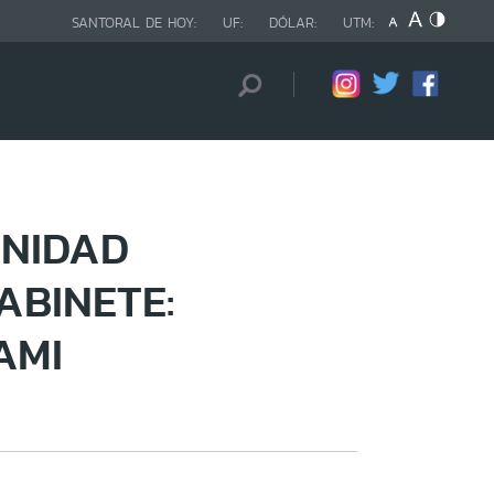
SANTORAL DE HOY:
UF:
DÓLAR:
UTM:
INIDAD
ABINETE:
AMI