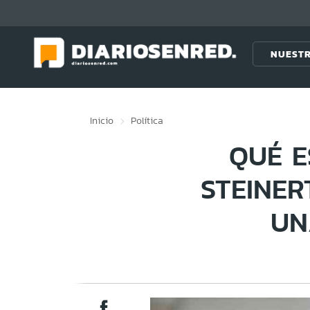
Click acá para ir directamente al contenido
NUESTR
Inicio
Política
QUÉ E
STEINER
UN