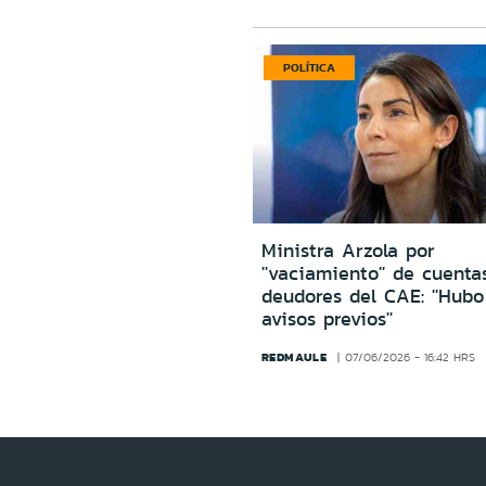
POLÍTICA
Ministra Arzola por
''vaciamiento'' de cuenta
deudores del CAE: ''Hub
avisos previos''
REDMAULE
07/06/2026 - 16:42 HRS