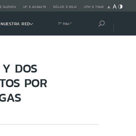
E GUZMÁN
UF:
$ 40.844,79
DÓLAR:
$ 912,41
UTM:
$ 71.649
NUESTRA RED
Tª Máx:
º
 Y DOS
TOS POR
 GAS