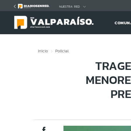
Click acá para ir directamente al contenido
NUESTRA RED
COMUNA
Inicio
Policial
TRAGE
MENORE
PRE