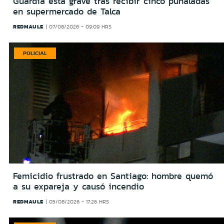
Guardia está grave tras recibir cinco puñaladas
en supermercado de Talca
REDMAULE
07/08/2026 - 09:09 HRS
POLICIAL
Femicidio frustrado en Santiago: hombre quemó
a su expareja y causó incendio
REDMAULE
05/08/2026 - 17:26 HRS