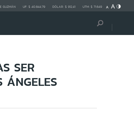
E GUZMÁN
UF:
$ 40.844,79
DÓLAR:
$ 912,41
UTM:
$ 71.649
AS SER
S ÁNGELES