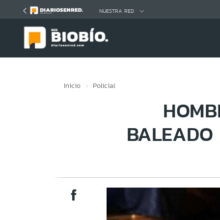
Click acá para ir directamente al contenido
NUESTRA RED
Inicio
Policial
HOMBR
BALEADO 