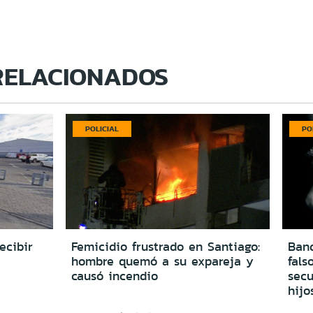
RELACIONADOS
POLICIAL
PO
ecibir
Femicidio frustrado en Santiago:
Ban
hombre quemó a su expareja y
fals
causó incendio
secu
hijo