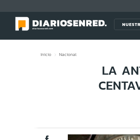
Click acá para ir directamente al contenido
NUESTR
Inicio
Nacional
LA AN
CENTA