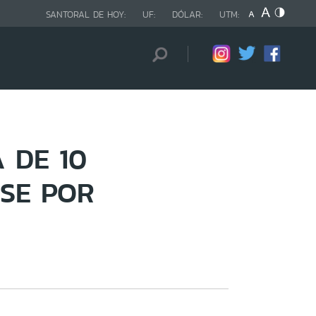
SANTORAL DE HOY:
UF:
DÓLAR:
UTM:
 DE 10
SE POR