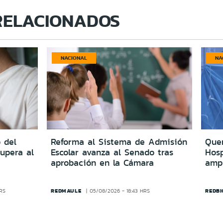
RELACIONADOS
NACIONAL
NA
 del
Reforma al Sistema de Admisión
Quer
upera al
Escolar avanza al Senado tras
Hosp
aprobación en la Cámara
amp
REDMAULE
REDBI
HRS
05/08/2026 - 18:43 HRS