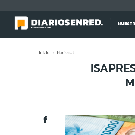
Click acá para ir directamente al contenido
NUESTR
Inicio
Nacional
ISAPRE
M