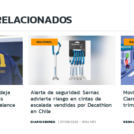
RELACIONADOS
NACIONAL
NA
deja
Alerta de seguridad: Sernac
Movi
as
advierte riesgo en cintas de
Clar
alance
escalada vendidas por Decathlon
trim
en Chile
DIARIOSENRED
REDM
07/08/2026 - 19:54 HRS