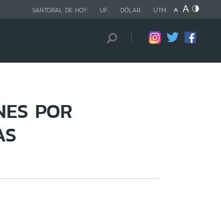
SANTORAL DE HOY:
UF:
DÓLAR:
UTM:
NES POR
AS