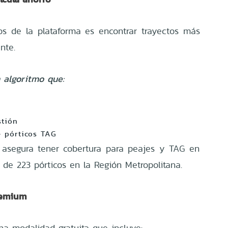
os de la plataforma es encontrar trayectos más
nte.
n algoritmo que:
stión
e pórticos TAG
n asegura tener cobertura para peajes y TAG en
 de 223 pórticos en la Región Metropolitana.
remium
na modalidad gratuita que incluye: