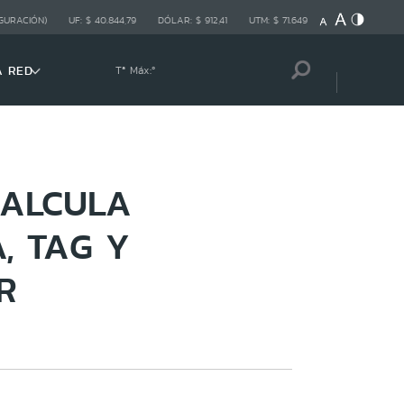
GURACIÓN)
UF:
$ 40.844,79
DÓLAR:
$ 912,41
UTM:
$ 71.649
A RED
Tª Máx:
º
CALCULA
, TAG Y
R