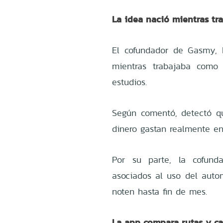
La idea nació mientras t
El cofundador de Gasmy, B
mientras trabajaba como 
estudios.
Según comentó, detectó q
dinero gastan realmente en
Por su parte, la cofund
asociados al uso del autom
noten hasta fin de mes.
La app compara rutas y ca