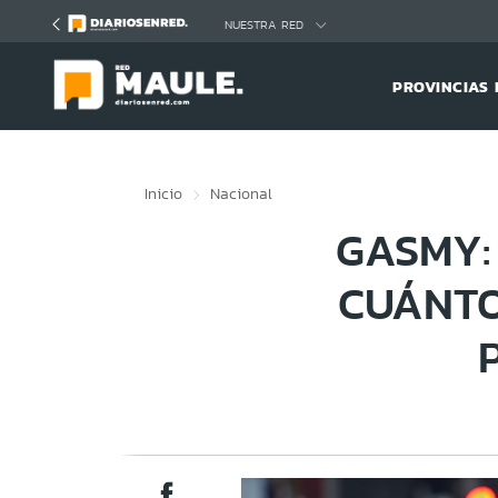
Click acá para ir directamente al contenido
NUESTRA RED
PROVINCIAS 
Inicio
Nacional
GASMY:
CUÁNTO