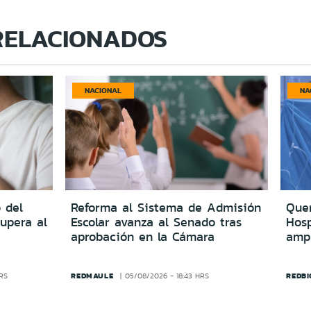
RELACIONADOS
NACIONAL
NA
 del
Reforma al Sistema de Admisión
Quer
upera al
Escolar avanza al Senado tras
Hosp
aprobación en la Cámara
amp
REDMAULE
REDBI
HRS
05/08/2026 - 18:43 HRS