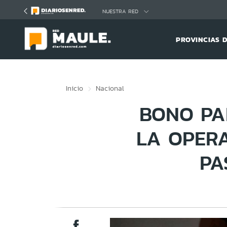
Click acá para ir directamente al contenido
NUESTRA RED
PROVINCIAS 
Inicio
Nacional
BONO PA
LA OPERA
PA