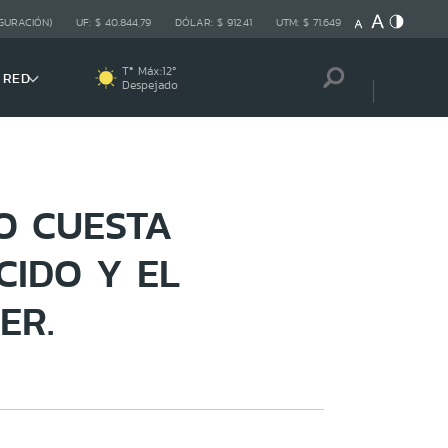
GURACIÓN)
UF:
$ 40.844,79
DÓLAR:
$ 912,41
UTM:
$ 71.649
Tª Máx:
12
º
 RED
Despejado
O CUESTA
CIDO Y EL
ER.