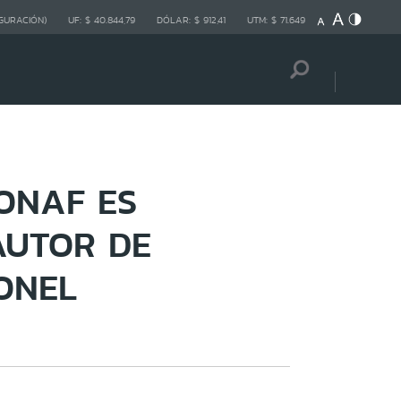
GURACIÓN)
UF:
$ 40.844,79
DÓLAR:
$ 912,41
UTM:
$ 71.649
ONAF ES
AUTOR DE
ONEL