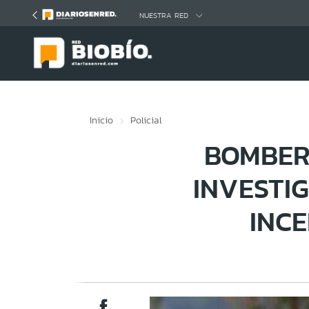
Click acá para ir directamente al contenido
NUESTRA RED
Inicio
Policial
BOMBER
INVESTI
INC