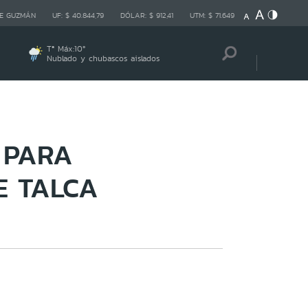
E GUZMÁN
UF:
$ 40.844,79
DÓLAR:
$ 912,41
UTM:
$ 71.649
Tª Máx:
10
º
Nublado y chubascos aislados
 PARA
E TALCA