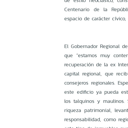
de estilo neoclásico, co
Centenario de la Repúbl
espacio de carácter cívico, 
El Gobernador Regional de
que “estamos muy conten
recuperación de la ex Int
capital regional, que reci
consejeros regionales. E
este edificio ya pueda es
los talquinos y maulinos
riqueza patrimonial, leva
responsabilidad, como reg