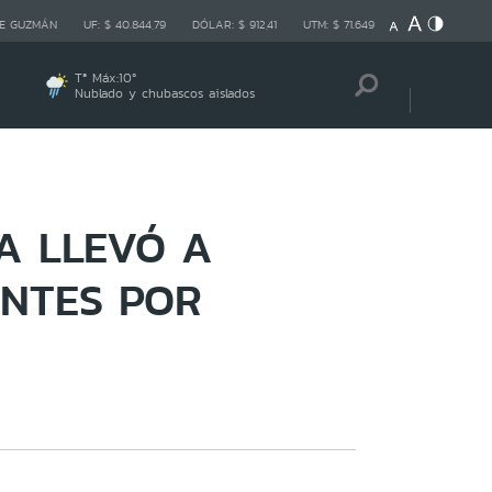
E GUZMÁN
UF:
$ 40.844,79
DÓLAR:
$ 912,41
UTM:
$ 71.649
Tª Máx:
10
º
Nublado y chubascos aislados
A LLEVÓ A
ENTES POR