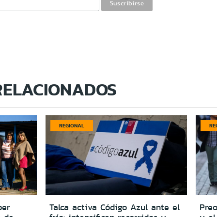
RELACIONADOS
REGIONAL
RE
per
Talca activa Código Azul ante el
Preo