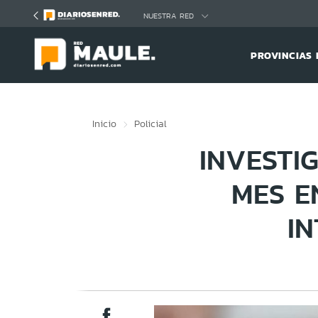
Click acá para ir directamente al contenido
NUESTRA RED
PROVINCIAS 
Inicio
Policial
INVESTI
MES E
I