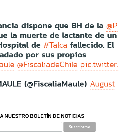
ancia dispone que BH de la
@P
ue la muerte de lactante de un
Hospital de
fallecido. El
#Talca
ladado por sus propios
aule
@FiscaliadeChile
pic.twitter.
MAULE (@FiscaliaMaule)
August
A NUESTRO BOLETÍN DE NOTICIAS