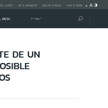
HOY:
JUSTO
UF:
$ 40.844,79
DÓLAR:
$ 912,41
UTM:
$ 71.649
A RED
Tª Máx:
º
TE DE UN
OSIBLE
OS