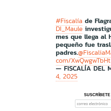
de Flagr
#Fiscalía
investig
DI_Maule
mes que llega al 
pequeño fue tras
padres.
@FiscaliaM
com/XwQwgwTbHt
— FISCALÍA DEL 
4, 2025
SUSCRÍBETE 