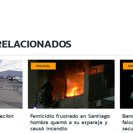
RELACIONADOS
POLICIAL
PO
ecibir
Femicidio frustrado en Santiago:
Ban
hombre quemó a su expareja y
fals
causó incendio
secu