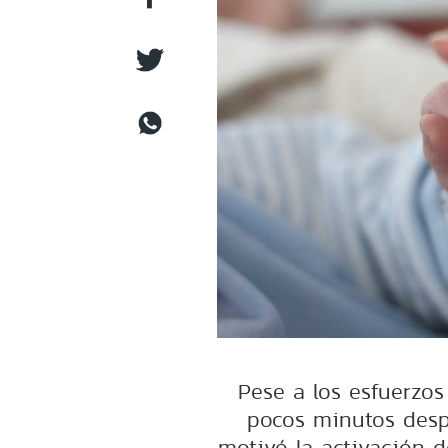
Pese a los esfuerzos
pocos minutos despu
motivó la activación d