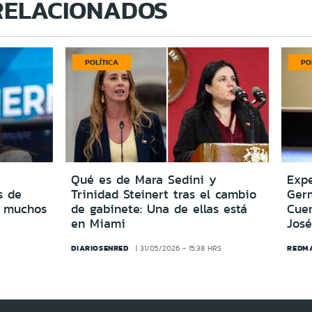
RELACIONADOS
POLÍTICA
PO
Qué es de Mara Sedini y
Expe
s de
Trinidad Steinert tras el cambio
Ger
o muchos
de gabinete: Una de ellas está
Cuen
en Miami
José
DIARIOSENRED
REDM
31/05/2026 - 15:38 HRS