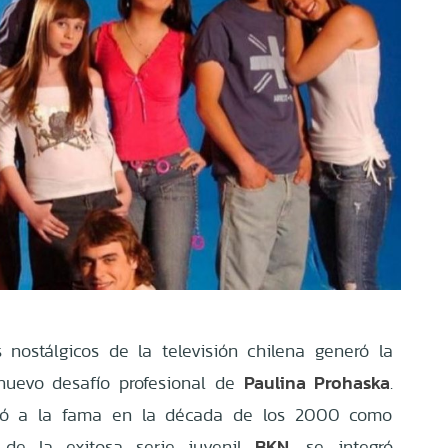
nostálgicos de la televisión chilena generó la
Paulina Prohaska
 nuevo desafío profesional de
.
ltó a la fama en la década de los 2000 como
BKN
 de la exitosa serie juvenil
, se integró