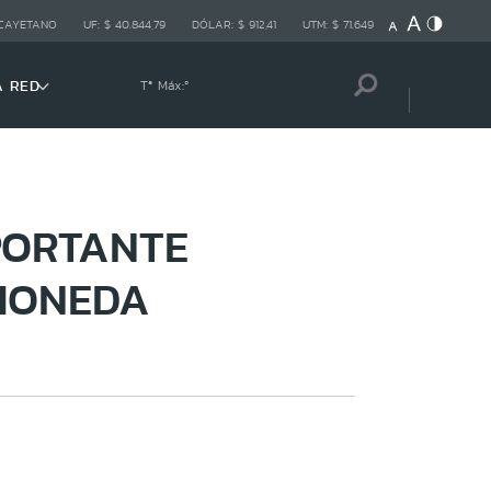
 CAYETANO
UF:
$ 40.844,79
DÓLAR:
$ 912,41
UTM:
$ 71.649
A RED
Tª Máx:
º
PORTANTE
 MONEDA