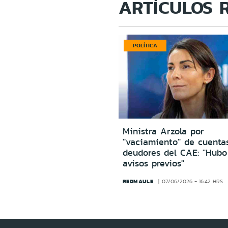
ARTÍCULOS 
POLÍTICA
Ministra Arzola por
''vaciamiento'' de cuenta
deudores del CAE: ''Hub
avisos previos''
REDMAULE
07/06/2026 - 16:42 HRS