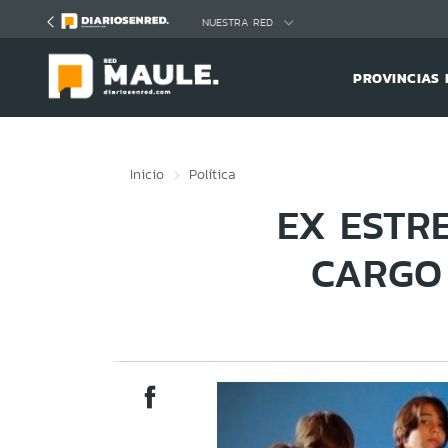
Click acá para ir directamente al contenido
NUESTRA RED
PROVINCIAS 
Inicio
Política
EX ESTR
CARGO 